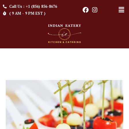
Call Us : +1 (856) 856-8676
( 9 AM - 9 PM EST )